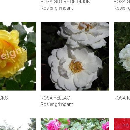
ROSA GLOIRE DE DIJON
ROSA 
Rosier grimpant
Rosier 
CKS
ROSA HELLA®
ROSA I
Rosier grimpant