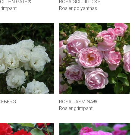
GOLDEN GATE®
ROSA GOLDILOCKS
grimpant
Rosier polyanthas
CEBERG
ROSA JASMINA®
Rosier grimpant