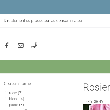
Aller
au
contenu
principal
Directement du producteur au consommateur
Social
Couleur / forme
Rosie
rose
(7)
blanc
(4)
1
-
49
de
49
jaune
(3)