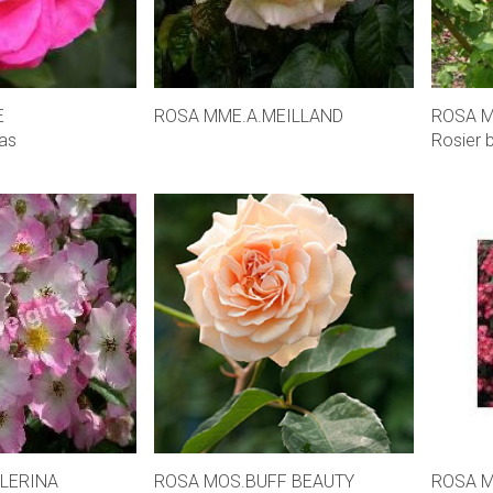
E
ROSA MME.A.MEILLAND
ROSA M
as
Rosier 
LERINA
ROSA MOS.BUFF BEAUTY
ROSA M