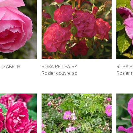
LIZABETH
ROSA RED FAIRY
ROSA 
Rosier couvre-sol
Rosier 