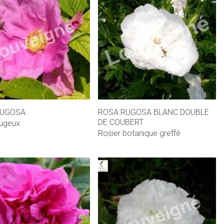
RUGOSA
ROSA RUGOSA BLANC DOUBLE
DE COUBERT
rugeux
Rosier botanique greffé