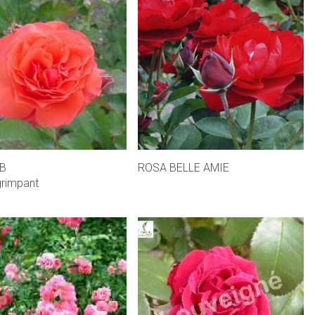
B
ROSA BELLE AMIE
grimpant