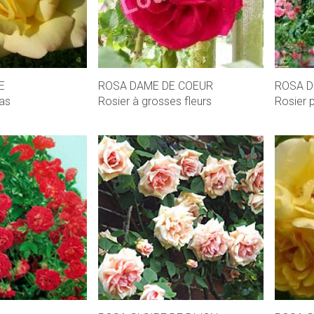
E
ROSA DAME DE COEUR
ROSA D
as
Rosier à grosses fleurs
Rosier 