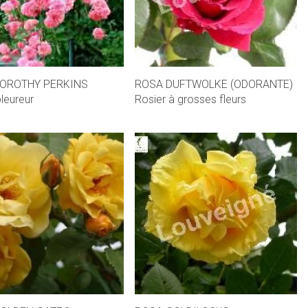
OROTHY PERKINS
ROSA DUFTWOLKE (ODORANTE)
pleureur
Rosier à grosses fleurs