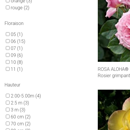
orange
(3)
rouge
(2)
Floraison
05
(1)
06
(15)
07
(1)
09
(6)
10
(8)
ROSA ALOHA®
11
(1)
Rosier grimpant
Hauteur
2.00-5.00m
(4)
2.5 m
(3)
3 m
(3)
60 cm
(2)
70 cm
(2)