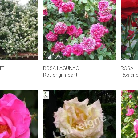
TE
ROSA LAGUNA®
ROSA L
Rosier grimpant
Rosier 