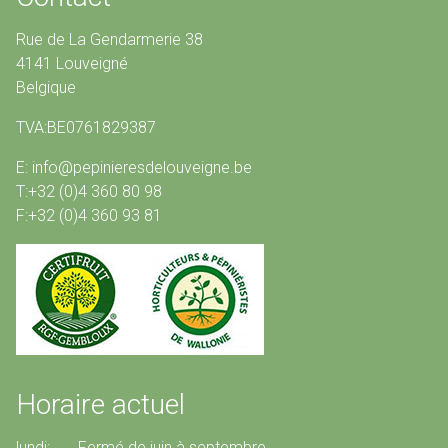
Rue de La Gendarmerie 38
4141 Louveigné
Belgique
TVA:BE0761829387
E: info@pepinieresdelouveigne.be
T:+32 (0)4 360 80 98
F:+32 (0)4 360 93 81
Horaire actuel
lundi: Fermé de juin à septembre