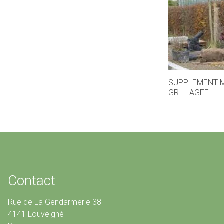
SUPPLEMENT 
GRILLAGEE
Contact
Rue de La Gendarmerie 38
4141 Louveigné