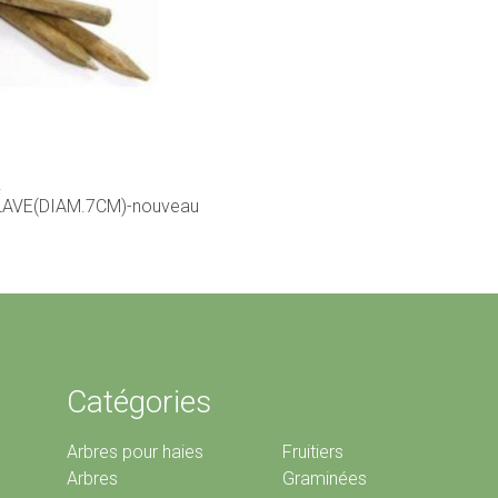
R
AVE(DIAM.7CM)-nouveau
Catégories
Arbres pour haies
Fruitiers
Arbres
Graminées