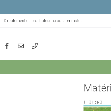
Aller
au
contenu
principal
Directement du producteur au consommateur
Social
Matéri
1
-
31
de
31