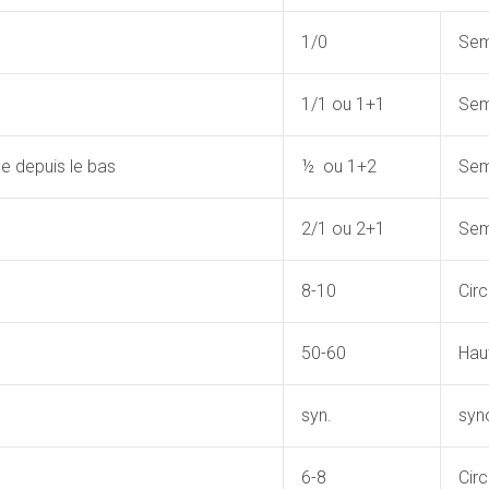
1/0
Sem
1/1 ou 1+1
Sem
e depuis le bas
½ ou 1+2
Sem
2/1 ou 2+1
Sem
8-10
Cir
50-60
Hau
syn.
syn
6-8
Cir