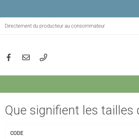
Aller
au
contenu
principal
Directement du producteur au consommateur
Social
Que signifient les tailles
CODE