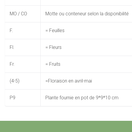
MO / CO
Motte ou conteneur selon la disponibilité
F.
= Feuilles
Fl.
= Fleurs
Fr.
= Fruits
(4-5)
=Floraison en avril-mai
P9
Plante fournie en pot de 9*9*10 cm