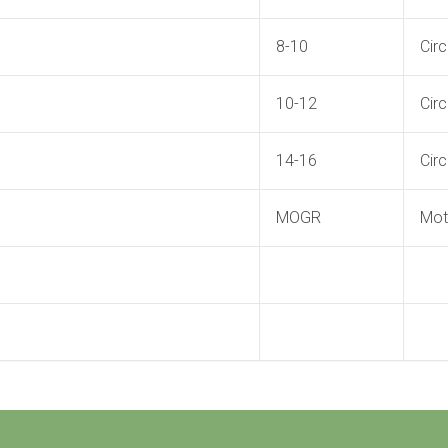
8-10
Cir
10-12
Cir
14-16
Cir
MOGR
Mott