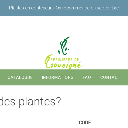
Plantes en conteneurs: On recommence en septembre
Navigation
CATALOGUE
INFORMATIONS
FAQ
CONTACT
principale
 des plantes?
CODE