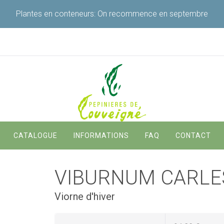
Plantes en conteneurs: On recommence en septembre
Navigation
CATALOGUE
INFORMATIONS
FAQ
CONTACT
principale
VIBURNUM CARLES
Viorne d'hiver