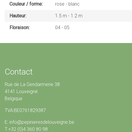
Couleur / forme
rose
blanc
Hauteur
1.5 m
1.2 m
Floraison
04
05
Contact
Rue de La Gendarmerie 38
4141 Louveigné
Belgique
TVA:BE0761829387
E: info@pepinieresdelouveigne.be
T:+32 (0)4 360 80 98