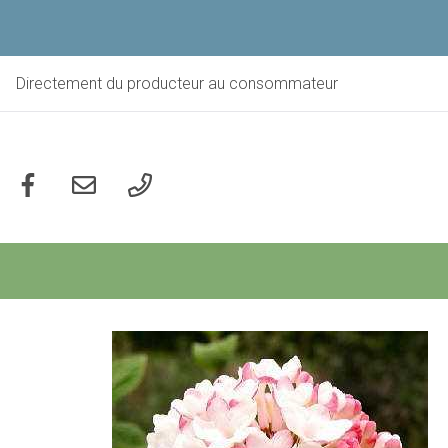
Aller
au
contenu
principal
Directement du producteur au consommateur
Social