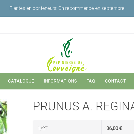
Plantes en conteneurs: On recommence en septembre
Navigation
CATALOGUE
INFORMATIONS
FAQ
CONTACT
principale
PRUNUS A. REGINA
1/2T
36,00 €