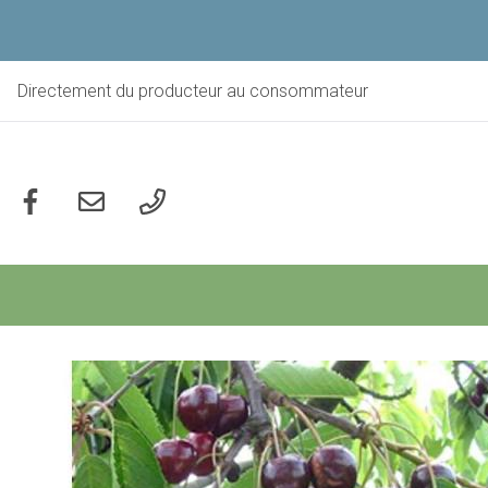
Aller
au
contenu
principal
Directement du producteur au consommateur
Social