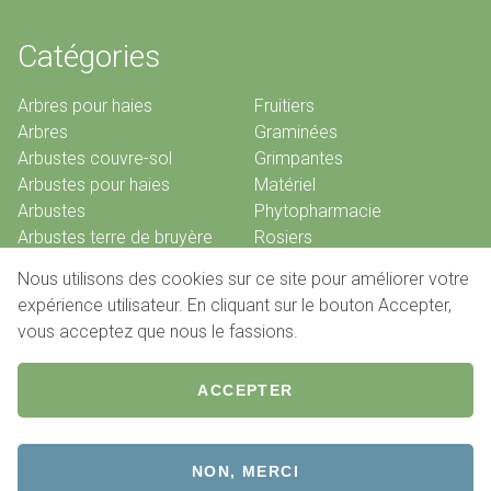
Catégories
Arbres pour haies
Fruitiers
Arbres
Graminées
Arbustes couvre-sol
Grimpantes
Arbustes pour haies
Matériel
Arbustes
Phytopharmacie
Arbustes terre de bruyère
Rosiers
Bambous
Vivaces
Nous utilisons des cookies sur ce site pour améliorer votre
Conifères
expérience utilisateur. En cliquant sur le bouton Accepter,
vous acceptez que nous le fassions.
© 2026 Pépinières De Louveigné
ACCEPTER
Pied
Conditions de vente
Contact
de
NON, MERCI
Website by
Jolux Webdesign