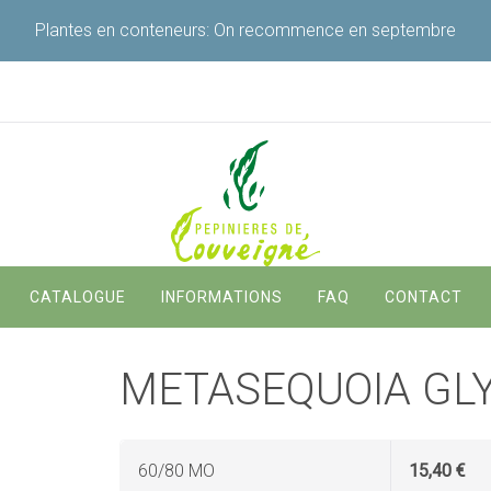
Plantes en conteneurs: On recommence en septembre
Navigation
CATALOGUE
INFORMATIONS
FAQ
CONTACT
principale
METASEQUOIA GL
60/80 MO
15,40 €