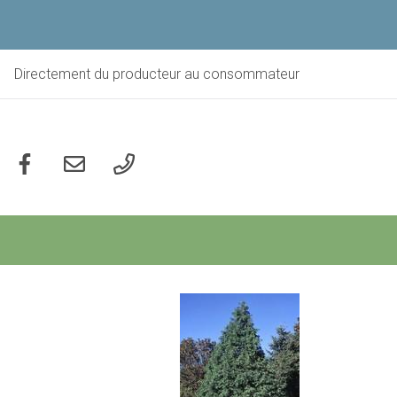
Aller
au
contenu
principal
Directement du producteur au consommateur
Social