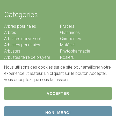
Catégories
Arbres pour haies
Fruitiers
Arbres
Graminées
Arbustes couvre-sol
Grimpantes
Arbustes pour haies
Matériel
Arbustes
Phytopharmacie
Arbustes terre de bruyère
Rosiers
Bambous
Vivaces
Nous utilisons des cookies sur ce site pour améliorer votre
Conifères
expérience utilisateur. En cliquant sur le bouton Accepter,
vous acceptez que nous le fassions.
© 2026 Pépinières De Louveigné
ACCEPTER
Pied
Conditions de vente
Contact
de
NON, MERCI
Website by
Jolux Webdesign