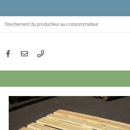
Aller
au
contenu
principal
Directement du producteur au consommateur
Social