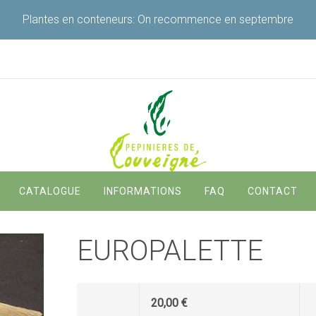
Plantes en conteneurs: On recommence en septembre
Navigation
CATALOGUE
INFORMATIONS
FAQ
CONTACT
principale
EUROPALETTE
20,00 €