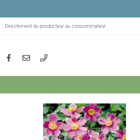
Aller
au
contenu
principal
Directement du producteur au consommateur
Social