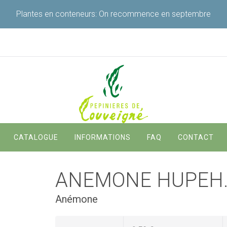
Plantes en conteneurs: On recommence en septembre
Navigation
CATALOGUE
INFORMATIONS
FAQ
CONTACT
principale
ANEMONE HUPEH
Anémone