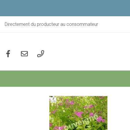
Aller
au
contenu
principal
Directement du producteur au consommateur
Social