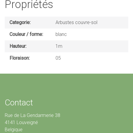
Propriétés
Categorie
Arbustes couvre-sol
Couleur / forme
blanc
Hauteur
1m
Floraison
05
Contact
Rue de La Gendarmerie 38
4141 Louveigné
Belgique