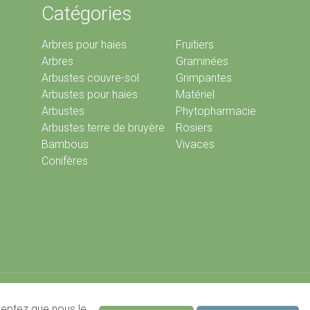
Catégories
Arbres pour haies
Fruitiers
Arbres
Graminées
Arbustes couvre-sol
Grimpantes
Arbustes pour haies
Matériel
Arbustes
Phytopharmacie
Arbustes terre de bruyère
Rosiers
Bambous
Vivaces
Conifères
Website by
Jolux Webdesign
cceptez que nous le