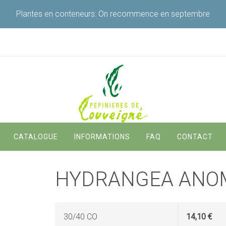
Plantes en conteneurs: On recommence en septembre
Navigation
CATALOGUE
INFORMATIONS
FAQ
CONTACT
principale
HYDRANGEA ANOM
30/40 CO
14,10 €