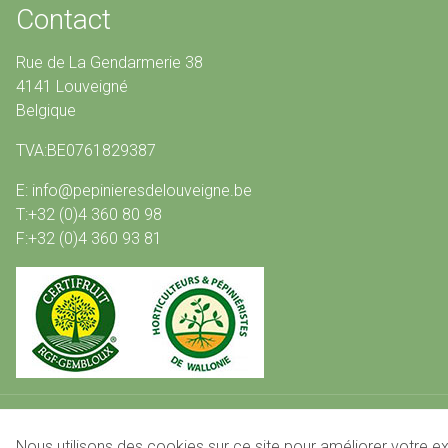
Contact
Rue de La Gendarmerie 38
4141 Louveigné
Belgique
TVA:BE0761829387
E: info@pepinieresdelouveigne.be
T:+32 (0)4 360 80 98
F:+32 (0)4 360 93 81
Pied
© 2026 Pépinières De Louveigné
Conditions de vente
Nous utilisons des cookies sur ce site pour améliorer votre ex