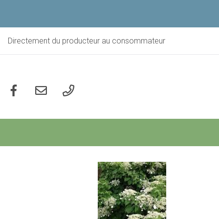
Aller
au
contenu
principal
Directement du producteur au consommateur
Social