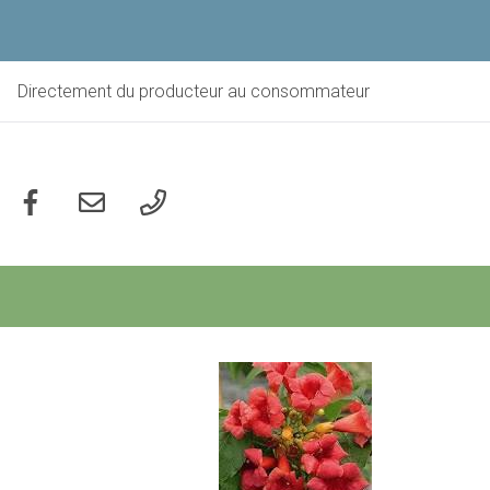
Aller
au
contenu
principal
Directement du producteur au consommateur
Social