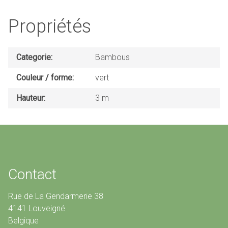
Propriétés
Categorie
Bambous
Couleur / forme
vert
Hauteur
3 m
Contact
Rue de La Gendarmerie 38
4141 Louveigné
Belgique