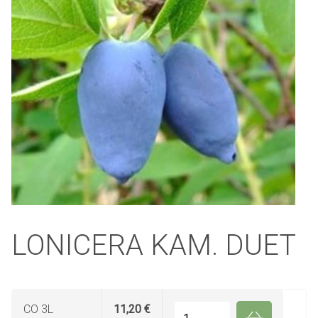
LONICERA KAM. DUET
CO 3L
11,20 €
Quantité