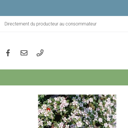
Aller
au
contenu
principal
Directement du producteur au consommateur
Social