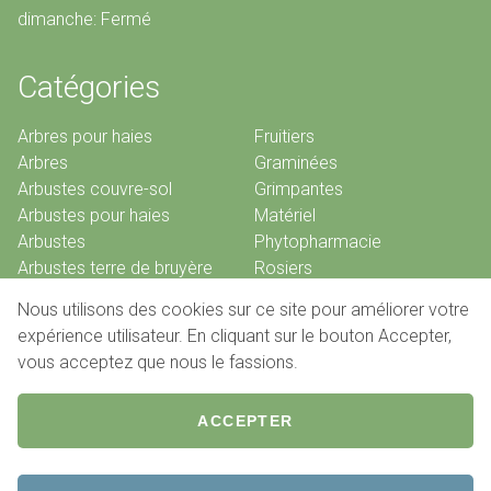
dimanche: Fermé
Catégories
Arbres pour haies
Fruitiers
Arbres
Graminées
Arbustes couvre-sol
Grimpantes
Arbustes pour haies
Matériel
Arbustes
Phytopharmacie
Arbustes terre de bruyère
Rosiers
Bambous
Vivaces
Nous utilisons des cookies sur ce site pour améliorer votre
Conifères
expérience utilisateur. En cliquant sur le bouton Accepter,
vous acceptez que nous le fassions.
© 2026 Pépinières De Louveigné
ACCEPTER
Pied
Conditions de vente
Contact
de